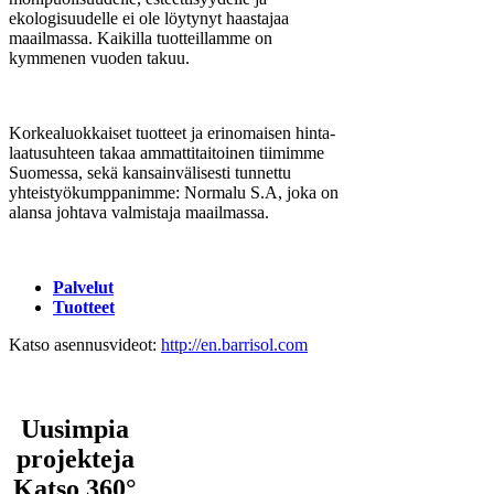
ekologisuudelle ei ole löytynyt haastajaa
maailmassa. Kaikilla tuotteillamme on
kymmenen vuoden takuu.
Korkealuokkaiset tuotteet ja erinomaisen hinta-
laatusuhteen takaa ammattitaitoinen tiimimme
Suomessa, sekä kansainvälisesti tunnettu
yhteistyökumppanimme: Normalu S.A, joka on
alansa johtava valmistaja maailmassa.
Palvelut
Tuotteet
Katso asennusvideot:
http://en.barrisol.com
Uusimpia
projekteja
Katso 360°