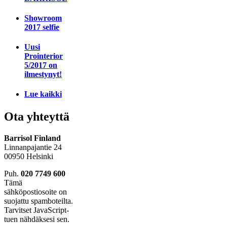
Showroom
2017 selfie
Uusi
Prointerior
5/2017 on
ilmestynyt!
Lue kaikki
Ota yhteyttä
Barrisol Finland
Linnanpajantie 24
00950 Helsinki
Puh.
020 7749 600
Tämä
sähköpostiosoite on
suojattu spamboteilta.
Tarvitset JavaScript-
tuen nähdäksesi sen.