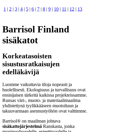
1
|
2
|
3
|
4
|
5
|
6
|
7
|
8
|
9
|
10
|
11
|
12
|
13
Barrisol Finland
sisäkatot
Korkeatasoisten
sisustusratkaisujen
edelläkävijä
Luomme vaikuttavia tiloja nopeasti ja
huolellisesti. Ekologisuus ja turvallisuus ovat
ensisijaisen tärkeitä kaikissa projekteissamme.
Runsas väri-, muoto- ja materiaalimaailma
yhdistettynä tyylikkääseen muotoiluun ja
takuuvarmaan asennustyöhön ovat valttimme.
Barrisol® on maailman johtava
sisäkattojärjestelmä
Ranskasta, jonka
monipuolisuudelle, esteettisyydelle ja