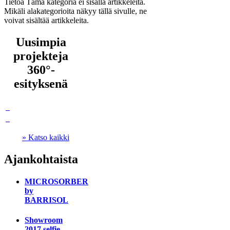
Tietoa
Tämä kategoria ei sisällä artikkeleita.
Mikäli alakategorioita näkyy tällä sivulle, ne
voivat sisältää artikkeleita.
Uusimpia
projekteja
360°-
esityksenä
» Katso kaikki
Ajankohtaista
MICROSORBER
by
BARRISOL
Showroom
2017 selfie