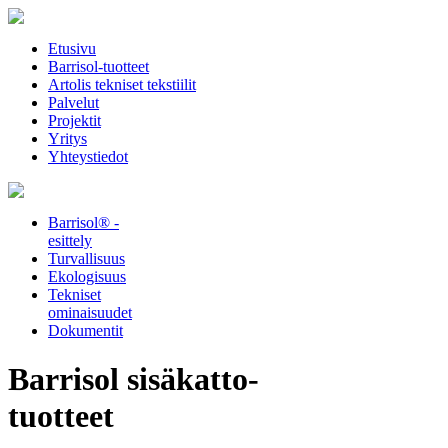
Etusivu
Barrisol-tuotteet
Artolis tekniset tekstiilit
Palvelut
Projektit
Yritys
Yhteystiedot
Barrisol® -
esittely
Turvallisuus
Ekologisuus
Tekniset
ominaisuudet
Dokumentit
Barrisol sisäkatto-
tuotteet