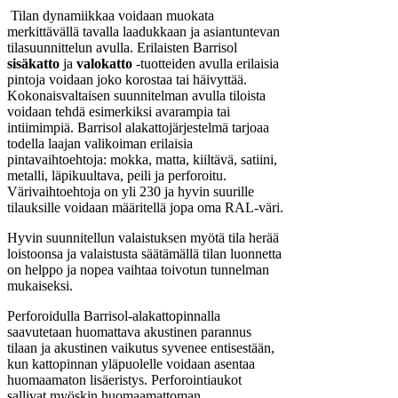
Tilan dynamiikkaa voidaan muokata
merkittävällä tavalla laadukkaan ja asiantuntevan
tilasuunnittelun avulla. Erilaisten Barrisol
sisäkatto
ja
valokatto
-tuotteiden avulla erilaisia
pintoja voidaan joko korostaa tai häivyttää.
Kokonaisvaltaisen suunnitelman avulla tiloista
voidaan tehdä esimerkiksi avarampia tai
intiimimpiä. Barrisol alakattojärjestelmä tarjoaa
todella laajan valikoiman erilaisia
pintavaihtoehtoja: mokka, matta, kiiltävä, satiini,
metalli, läpikuultava, peili ja perforoitu.
Värivaihtoehtoja on yli 230 ja hyvin suurille
tilauksille voidaan määritellä jopa oma RAL-väri.
Hyvin suunnitellun valaistuksen myötä tila herää
loistoonsa ja valaistusta säätämällä tilan luonnetta
on helppo ja nopea vaihtaa toivotun tunnelman
mukaiseksi.
Perforoidulla Barrisol-alakattopinnalla
saavutetaan huomattava akustinen parannus
tilaan ja akustinen vaikutus syvenee entisestään,
kun kattopinnan yläpuolelle voidaan asentaa
huomaamaton lisäeristys. Perforointiaukot
sallivat myöskin huomaamattoman