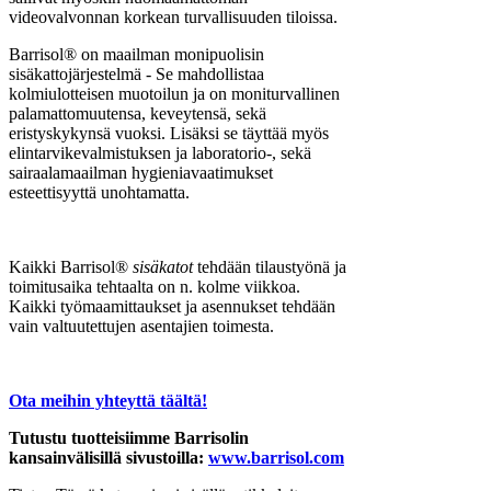
videovalvonnan korkean turvallisuuden tiloissa.
Barrisol® on maailman monipuolisin
sisäkattojärjestelmä - Se mahdollistaa
kolmiulotteisen muotoilun ja on moniturvallinen
palamattomuutensa, keveytensä, sekä
eristyskykynsä vuoksi. Lisäksi se täyttää myös
elintarvikevalmistuksen ja laboratorio-, sekä
sairaalamaailman hygieniavaatimukset
esteettisyyttä unohtamatta.
Kaikki Barrisol®
sisäkatot
tehdään tilaustyönä ja
toimitusaika tehtaalta on n. kolme viikkoa.
Kaikki työmaamittaukset ja asennukset tehdään
vain valtuutettujen asentajien toimesta.
Ota meihin yhteyttä täältä!
Tutustu tuotteisiimme Barrisolin
kansainvälisillä sivustoilla:
www.barrisol.com