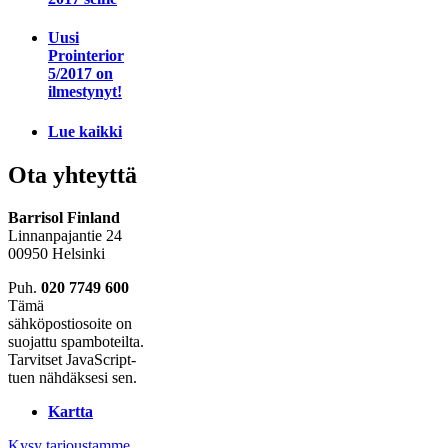
Uusi
Prointerior
5/2017 on
ilmestynyt!
Lue kaikki
Ota yhteyttä
Barrisol Finland
Linnanpajantie 24
00950 Helsinki
Puh.
020 7749 600
Tämä
sähköpostiosoite on
suojattu spamboteilta.
Tarvitset JavaScript-
tuen nähdäksesi sen.
Kartta
Kysy tarjoustamme