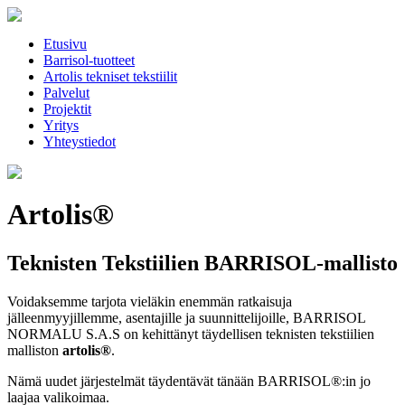
Etusivu
Barrisol-tuotteet
Artolis tekniset tekstiilit
Palvelut
Projektit
Yritys
Yhteystiedot
Artolis®
Teknisten Tekstiilien BARRISOL-mallisto
Voidaksemme tarjota vieläkin enemmän ratkaisuja
jälleenmyyjillemme, asentajille ja suunnittelijoille, BARRISOL
NORMALU S.A.S on kehittänyt täydellisen teknisten tekstiilien
malliston
artolis®
.
Nämä uudet järjestelmät täydentävät tänään BARRISOL®:in jo
laajaa valikoimaa.