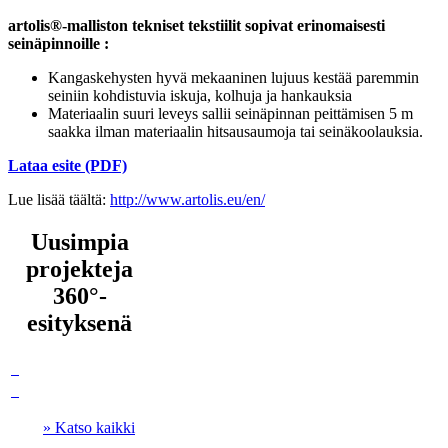
artolis®-malliston tekniset tekstiilit sopivat erinomaisesti
seinäpinnoille :
Kangaskehysten hyvä mekaaninen lujuus kestää paremmin
seiniin kohdistuvia iskuja, kolhuja ja hankauksia
Materiaalin suuri leveys sallii seinäpinnan peittämisen 5 m
saakka ilman materiaalin hitsausaumoja tai seinäkoolauksia.
Lataa esite (PDF)
Lue lisää täältä:
http://www.artolis.eu/en/
Uusimpia
projekteja
360°-
esityksenä
» Katso kaikki