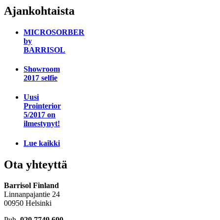
Ajankohtaista
MICROSORBER
by
BARRISOL
Showroom
2017 selfie
Uusi
Prointerior
5/2017 on
ilmestynyt!
Lue kaikki
Ota yhteyttä
Barrisol Finland
Linnanpajantie 24
00950 Helsinki
Puh.
020 7749 600