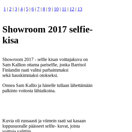
1
|
2
|
3
|
4
|
5
|
6
|
7
|
8
|
9
|
10
|
11
|
12
|
13
Showroom 2017 selfie-
kisa
Showroom 2017 - selfie kisan voittajakuva on
Sam Kallion ottama pariselfie, jonka Barrisol
Finlandin raati valitsi parhaimmaksi
sekä hauskimmaksi otokseksi.
Onnea Sam Kallio ja hänelle tullaan lähettämään
palkinto voitosta lähiaikoina.
Kuvia oli runsaasti ja viimein raati sai kasaan
loppusuoralle päässeet selfie- kuvat, joista
voittaja valittiin.